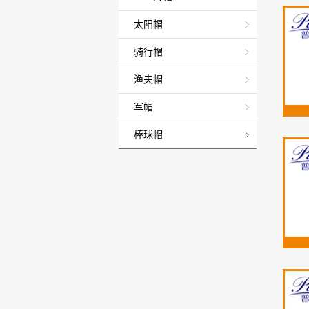
太阳帽
骑行帽
渔夫帽
军帽
棒球帽