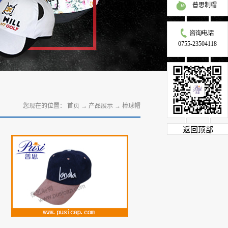
普思制帽
0755-23504118
您现在的位置：
首页
→
产品展示
→
棒球帽
返回顶部