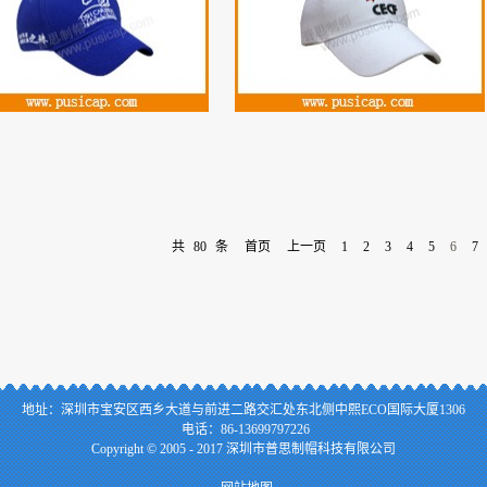
共
80
条
首页
上一页
1
2
3
4
5
6
7
地址：
深
圳市宝安区西乡大道与前进二路交汇处东北侧中熙ECO国际大厦1306
电话：86-13699797226
Copyright © 2005 - 2017 深圳市普思制帽科技有限公司