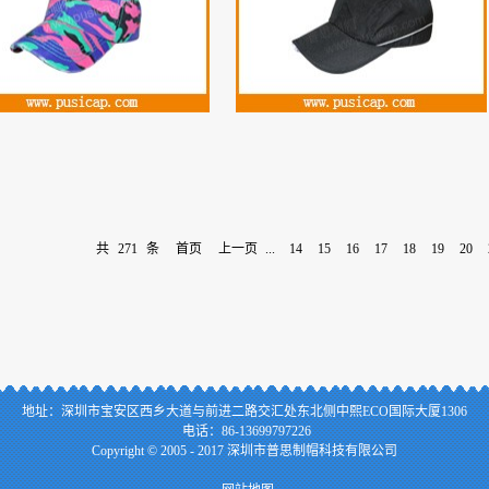
共
271
条
首页
上一页
...
14
15
16
17
18
19
20
地址：
深
圳市宝安区西乡大道与前进二路交汇处东北侧中熙ECO国际大厦1306
电话：86-13699797226
Copyright © 2005 - 2017 深圳市普思制帽科技有限公司