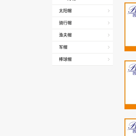
太阳帽
骑行帽
渔夫帽
军帽
棒球帽