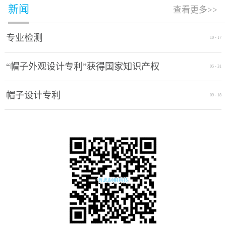
新闻
查看更多>>
专业检测
10
-
17
“帽子外观设计专利”获得国家知识产权
05
-
31
局授权通过
帽子设计专利
09
-
18