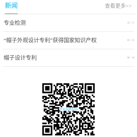
新闻
查看更多>>
专业检测
10
-
17
“帽子外观设计专利”获得国家知识产权
05
-
31
局授权通过
帽子设计专利
09
-
18