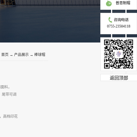
普思制帽
0755-23504118
：
首页
→
产品展示
→
棒球帽
返回顶部
棉面料，
M，尾带可调
，高档印花