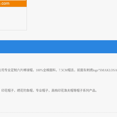
专业定制六片棒球帽，100%全棉面料，7.5CM帽舌，前面车刺绣logo“SMAKLOS
：印花帽子，绣花钓鱼帽，专业帽子，高档印花渔夫帽等帽子系列产品。