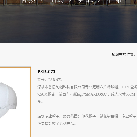
您现在的位置
PSB-073
货号：PSB-073
深圳市普思制帽科技有限公司专业定制六片棒球帽，100%全
7.5CM帽舌，前面车刺绣logo“SMAKLOSA”，成人尺寸58C
节。
深圳专业帽子厂经营范围：印花帽子，绣花钓鱼帽，专业帽子
渔夫帽等帽子系列产品。