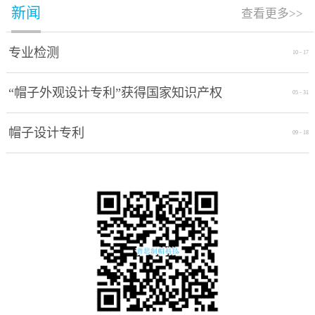
新闻
查看更多>>
专业检测
10
-
17
“帽子外观设计专利”获得国家知识产权
05
-
31
局授权通过
帽子设计专利
09
-
18