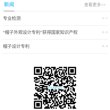
新闻
查看更多>>
专业检测
10
-
17
“帽子外观设计专利”获得国家知识产权
05
-
31
局授权通过
帽子设计专利
09
-
18