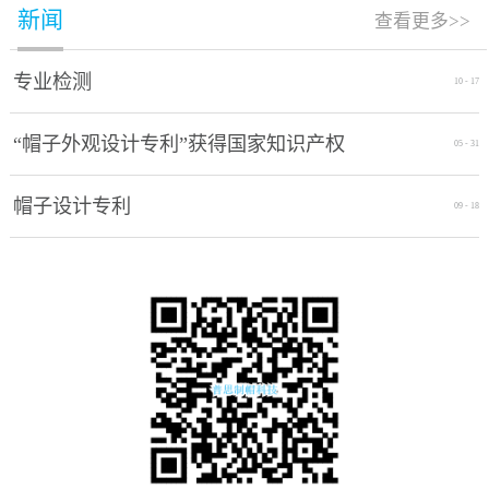
新闻
查看更多>>
专业检测
10
-
17
“帽子外观设计专利”获得国家知识产权
05
-
31
局授权通过
帽子设计专利
09
-
18