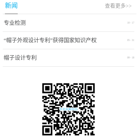
新闻
查看更多>>
专业检测
10
-
17
“帽子外观设计专利”获得国家知识产权
05
-
31
局授权通过
帽子设计专利
09
-
18