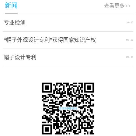
新闻
查看更多>>
专业检测
10
-
17
“帽子外观设计专利”获得国家知识产权
05
-
31
局授权通过
帽子设计专利
09
-
18