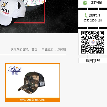
普思制帽
0755-23504118
您现在的位置：
首页
→
产品展示
→
迷彩帽
返回顶部