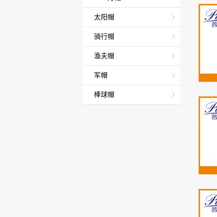
太阳帽
骑行帽
渔夫帽
军帽
棒球帽