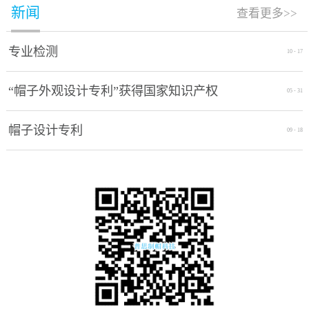
新闻
查看更多>>
专业检测
10
-
17
“帽子外观设计专利”获得国家知识产权
05
-
31
局授权通过
帽子设计专利
09
-
18