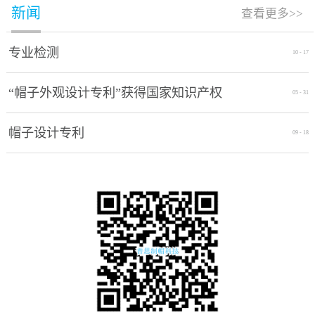
新闻
查看更多>>
专业检测
10
-
17
“帽子外观设计专利”获得国家知识产权
05
-
31
局授权通过
帽子设计专利
09
-
18