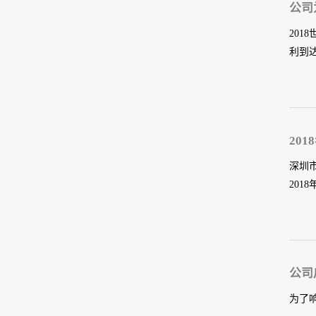
公司
20
利到
主营
201
深圳
201
希望
品牌
公司
帽等
为了