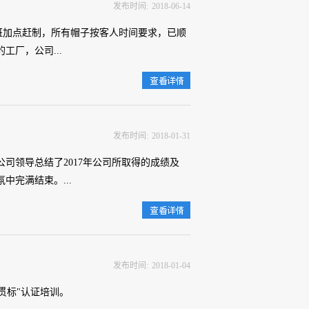
发布时间:
2018
-
06
-
14
班加点赶制，所有帽子按客人时间要求，已顺
厂，公司...
查
看详情>>
品。
发布时间:
2018
-
01
-
31
公司领导总结了2017年公司所取得的成绩及
中完满结束。...
查
看详情>>
长期致力于帽子的个性化定制、加工，为您的
夫球帽，太阳帽，嘻哈帽，品牌宣传帽,促销
发布时间:
2018
-
01
-
04
贯标"认证培训。