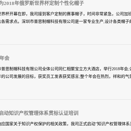
为2018年俄罗斯世界杯定制个性化帽子
18世界杯开幕在即，我司接到客户定制的赛事帽子，时间非常紧急，公司加
达各需求点。深圳市普思制帽科技有限公司是一家专业生产,设计各类帽子的工
各种运动帽、棒球帽、渔夫帽、太阳帽、网帽、水洗帽、儿童帽等系列产
8年会
市普思制帽科技有限公司全体公司同仁相聚宝立方大酒店，举行2018年会;
8年的公司发展的目标，获奖员工发表获奖感言;整个年会在热烈，祥和的气氛
来年越来越好！ 深圳市普思制帽科技有限公司做为深圳本土专业帽子厂,
宣传注入时尚元素。深圳专业帽子厂家专业定制加工棒球帽，运动帽，高尔
启动知识产权管理体系贯标认证培训
各类帽子,欢迎来厂洽谈。
响应国家关于知识产权保护的相关政策，我司正式启动“知识产权管理体系